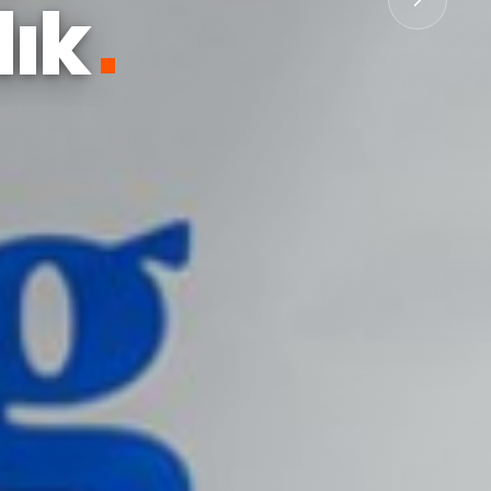
dık
rinde