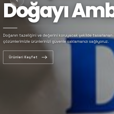
Doğayı Amb
Esnek Amba
Her Zaman T
Doğanın tazeliğini ve değerini koruyacak şekilde tasarlanan
çözümlerimizle ürünlerinizi güvenle saklamanızı sağlıyoruz.
Üretim
Orta
Diyenlerin
T
Ürünleri Keşfet