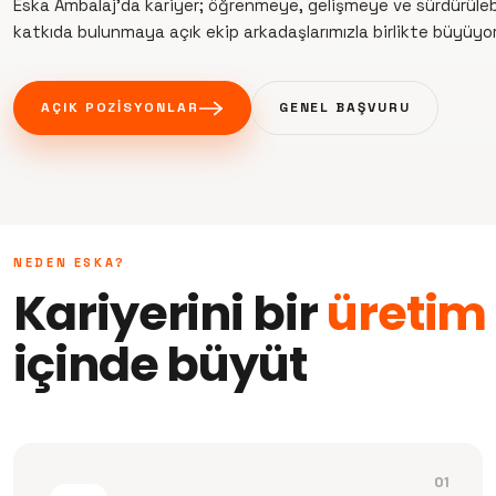
Eska Ambalaj'da kariyer; öğrenmeye, gelişmeye ve sürdürüleb
katkıda bulunmaya açık ekip arkadaşlarımızla birlikte büyüyor
AÇIK POZISYONLAR
GENEL BAŞVURU
NEDEN ESKA?
Kariyerini bir
üretim
içinde büyüt
01