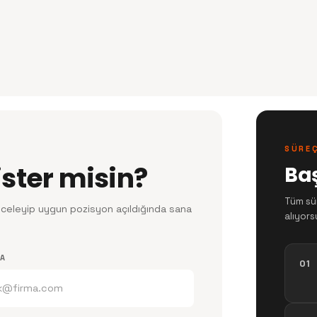
SÜRE
ister misin?
Ba
Tüm sür
inceleyip uygun pozisyon açıldığında sana
alıyors
TA
01