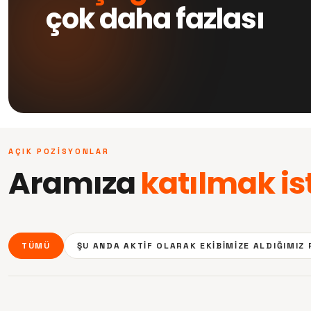
çok daha fazlası
AÇIK POZISYONLAR
Aramıza
katılmak is
TÜMÜ
ŞU ANDA AKTIF OLARAK EKIBIMIZE ALDIĞIMIZ