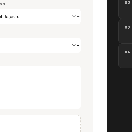
02
YON
03
04