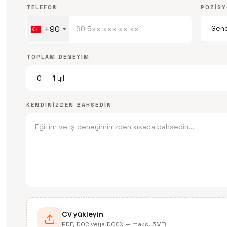
TELEFON
POZIS
+90
TOPLAM DENEYIM
KENDINIZDEN BAHSEDIN
CV yükleyin
PDF, DOC veya DOCX — maks. 5MB