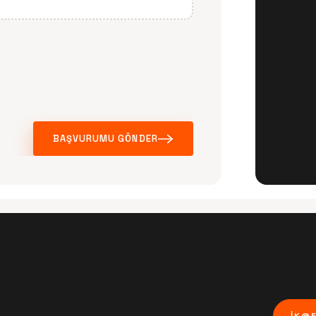
BAŞVURUMU GÖNDER
IK@