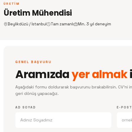
ÜRETIM
Üretim Mühendisi
Beylikdüzü / İstanbul
Tam zamanlı
Min. 3 yıl deneyim
GENEL BAŞVURU
Aramızda
yer almak
Aşağıdaki formu doldurarak başvurunu bırakabilirsin. CV'ni 
geri dönüş yapacağız.
AD SOYAD
E-POS