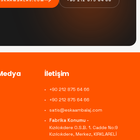
 Medya
İletişim
+90 212 875 64 66
+90 212 875 64 66
satis@eskaambalaj.com
Fabrika Konumu -
Kızılcıkdere O.S.B. 1. Cadde No:9
Kızılcıkdere, Merkez, KIRKLARELİ