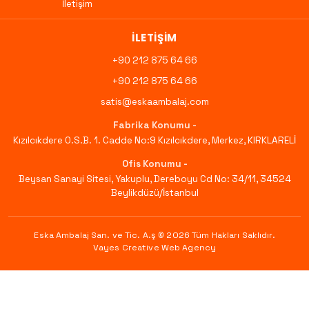
İletişim
İLETIŞIM
+90 212 875 64 66
+90 212 875 64 66
satis@eskaambalaj.com
Fabrika Konumu -
Kızılcıkdere O.S.B. 1. Cadde No:9 Kızılcıkdere, Merkez, KIRKLARELİ
Ofis Konumu -
Beysan Sanayi Sitesi, Yakuplu, Dereboyu Cd No: 34/11, 34524
Beylikdüzü/İstanbul
Eska Ambalaj San. ve Tic. A.ş © 2026
Tüm Hakları Saklıdır
.
Vayes Creative Web Agency