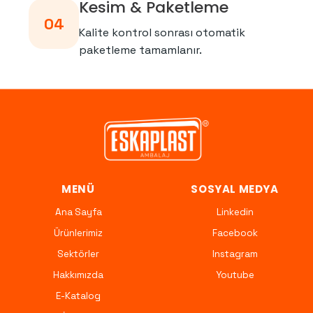
Kesim & Paketleme
04
Kalite kontrol sonrası otomatik
paketleme tamamlanır.
MENÜ
SOSYAL MEDYA
Ana Sayfa
Linkedin
Ürünlerimiz
Facebook
Sektörler
Instagram
Hakkımızda
Youtube
E-Katalog