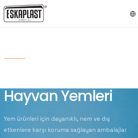
ESKA AMBALAJ
Anasayfa
Sektörler
Hayvan Yemleri
Hayvan Yemleri
Yem ürünleri için dayanıklı, nem ve dış
etkenlere karşı koruma sağlayan ambalajlar