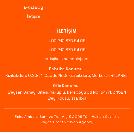
E-Katalog
İletişim
İLETIŞIM
+90 212 875 64 66
+90 212 875 64 66
satis@eskaambalaj.com
Fabrika Konumu -
Kızılcıkdere O.S.B. 1. Cadde No:9 Kızılcıkdere, Merkez, KIRKLARELİ
Ofis Konumu -
Beysan Sanayi Sitesi, Yakuplu, Dereboyu Cd No: 34/11, 34524
Beylikdüzü/İstanbul
Eska Ambalaj San. ve Tic. A.ş © 2026
Tüm Hakları Saklıdır
.
Vayes Creative Web Agency