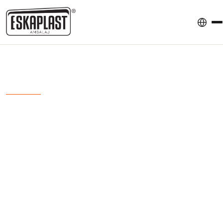
ESKA AMBALAJ
Anasayfa
Sektörler
Kahve Ambalajı
Kahve Ambalajı
Kahvenin aroma ve tazeliğini koruyan özel
valfli ve yüksek bariyerli ambalaj çözümleri