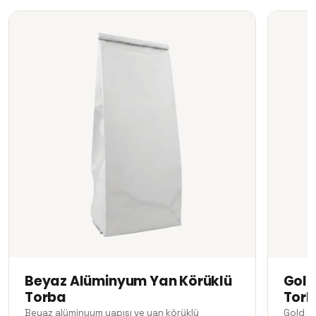
Beyaz Alüminyum Yan Körüklü
Gold
Torba
Tor
Beyaz alüminyum yapısı ve yan körüklü
Gold a