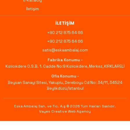
E-Katalog
İletişim
İLETIŞIM
+90 212 875 64 66
+90 212 875 64 66
satis@eskaambalaj.com
Fabrika Konumu -
Kızılcıkdere O.S.B. 1. Cadde No:9 Kızılcıkdere, Merkez, KIRKLARELİ
Ofis Konumu -
Beysan Sanayi Sitesi, Yakuplu, Dereboyu Cd No: 34/11, 34524
Beylikdüzü/İstanbul
Eska Ambalaj San. ve Tic. A.ş © 2026
Tüm Hakları Saklıdır
.
Vayes Creative Web Agency